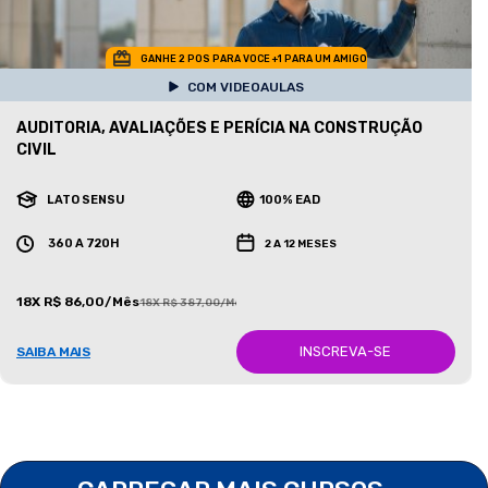
GANHE 2 POS PARA VOCE +1 PARA UM AMIGO
COM VIDEOAULAS
AUDITORIA, AVALIAÇÕES E PERÍCIA NA CONSTRUÇÃO
CIVIL
LATO SENSU
100% EAD
360 A 720H
2 A 12 MESES
18X R$ 86,00/Mês
18X R$ 387,00/Mês
INSCREVA-SE
SAIBA MAIS