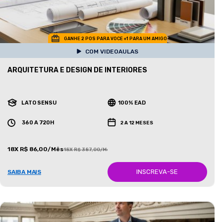
GANHE 2 POS PARA VOCE +1 PARA UM AMIGO
COM VIDEOAULAS
ARQUITETURA E DESIGN DE INTERIORES
LATO SENSU
100% EAD
360 A 720H
2 A 12 MESES
18X R$ 86,00/Mês
18X R$ 387,00/Mês
INSCREVA-SE
SAIBA MAIS