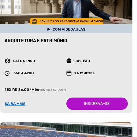
GANHE 2 POS PARA VOCE +1 PARA UM AMIGO
COM VIDEOAULAS
ARQUITETURA E PATRIMÔNIO
LATO SENSU
100% EAD
360 A 420H
2 A 12 MESES
18X R$ 86,00/Mês
18X R$ 387,00/Mês
INSCREVA-SE
SAIBA MAIS