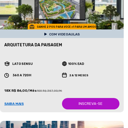
GANHE 2 POS PARA VOCE +1 PARA UM AMIGO
COM VIDEOAULAS
ARQUITETURA DA PAISAGEM
LATO SENSU
100% EAD
360 A 720H
2 A 12 MESES
18X R$ 86,00/Mês
18X R$ 387,00/Mês
INSCREVA-SE
SAIBA MAIS