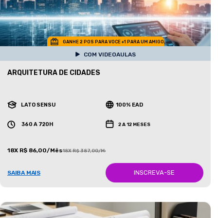
GANHE 2 POS PARA VOCE +1 PARA UM AMIGO
COM VIDEOAULAS
ARQUITETURA DE CIDADES
LATO SENSU
100% EAD
360 A 720H
2 A 12 MESES
18X R$ 86,00/Mês
18X R$ 387,00/Mês
INSCREVA-SE
SAIBA MAIS