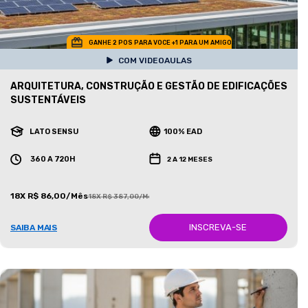
GANHE 2 POS PARA VOCE +1 PARA UM AMIGO
COM VIDEOAULAS
ARQUITETURA, CONSTRUÇÃO E GESTÃO DE EDIFICAÇÕES
SUSTENTÁVEIS
LATO SENSU
100% EAD
360 A 720H
2 A 12 MESES
18X R$ 86,00/Mês
18X R$ 387,00/Mês
INSCREVA-SE
SAIBA MAIS