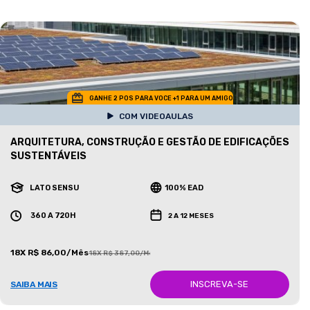
GANHE 2 POS PARA VOCE +1 PARA UM AMIGO
COM VIDEOAULAS
ARQUITETURA, CONSTRUÇÃO E GESTÃO DE EDIFICAÇÕES
SUSTENTÁVEIS
LATO SENSU
100% EAD
360 A 720H
2 A 12 MESES
18X R$ 86,00/Mês
18X R$ 387,00/Mês
INSCREVA-SE
SAIBA MAIS