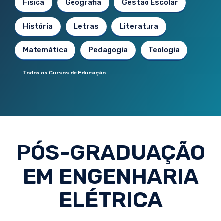
Física
Geografia
Gestão Escolar
História
Letras
Literatura
Matemática
Pedagogia
Teologia
Todos os Cursos de Educação
PÓS-GRADUAÇÃO
EM ENGENHARIA
ELÉTRICA