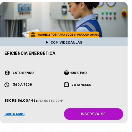
GANHE 2 POS PARA VOCE +1 PARA UM AMIGO
COM VIDEOAULAS
EFICIÊNCIA ENERGÉTICA
LATO SENSU
100% EAD
360 A 720H
2 A 12 MESES
18X R$ 86,00/Mês
18X R$ 387,00/Mês
INSCREVA-SE
SAIBA MAIS