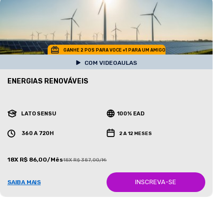
GANHE 2 POS PARA VOCE +1 PARA UM AMIGO
COM VIDEOAULAS
ENERGIAS RENOVÁVEIS
LATO SENSU
100% EAD
360 A 720H
2 A 12 MESES
18X R$ 86,00/Mês
18X R$ 387,00/Mês
INSCREVA-SE
SAIBA MAIS