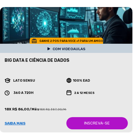
GANHE 2 POS PARA VOCE +1 PARA UM AMIGO
COM VIDEOAULAS
BIG DATA E CIÊNCIA DE DADOS
LATO SENSU
100% EAD
360 A 720H
2 A 12 MESES
18X R$ 86,00/Mês
18X R$ 387,00/Mês
INSCREVA-SE
SAIBA MAIS