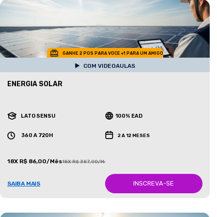
GANHE 2 POS PARA VOCE +1 PARA UM AMIGO
COM VIDEOAULAS
ENERGIA SOLAR
LATO SENSU
100% EAD
360 A 720H
2 A 12 MESES
18X R$ 86,00/Mês
18X R$ 387,00/Mês
INSCREVA-SE
SAIBA MAIS