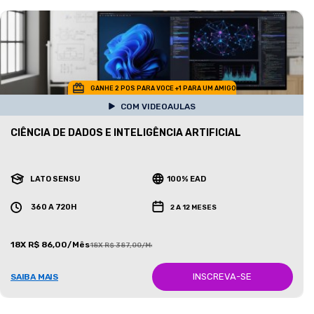
GANHE 2 POS PARA VOCE +1 PARA UM AMIGO
COM VIDEOAULAS
CIÊNCIA DE DADOS E INTELIGÊNCIA ARTIFICIAL
LATO SENSU
100% EAD
360 A 720H
2 A 12 MESES
18X R$ 86,00/Mês
18X R$ 387,00/Mês
INSCREVA-SE
SAIBA MAIS