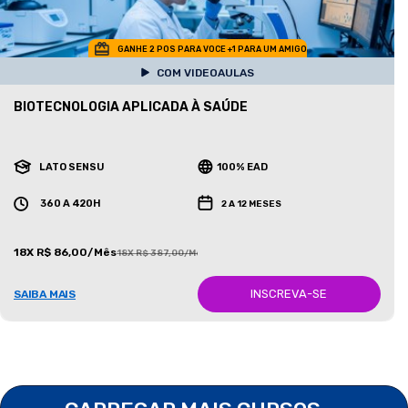
GANHE 2 POS PARA VOCE +1 PARA UM AMIGO
COM VIDEOAULAS
BIOTECNOLOGIA APLICADA À SAÚDE
LATO SENSU
100% EAD
360 A 420H
2 A 12 MESES
18X R$ 86,00/Mês
18X R$ 387,00/Mês
INSCREVA-SE
SAIBA MAIS