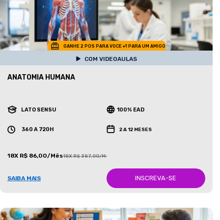
GANHE 2 POS PARA VOCE +1 PARA UM AMIGO
COM VIDEOAULAS
ANATOMIA HUMANA
LATO SENSU
100% EAD
360 A 720H
2 A 12 MESES
18X R$ 86,00/Mês
18X R$ 387,00/Mês
INSCREVA-SE
SAIBA MAIS