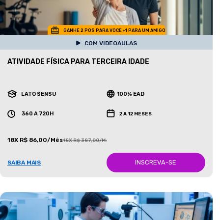
GANHE 2 POS PARA VOCE +1 PARA UM AMIGO
COM VIDEOAULAS
ATIVIDADE FÍSICA PARA TERCEIRA IDADE
LATO SENSU
100% EAD
360 A 720H
2 A 12 MESES
18X R$ 86,00/Mês
18X R$ 387,00/Mês
INSCREVA-SE
SAIBA MAIS