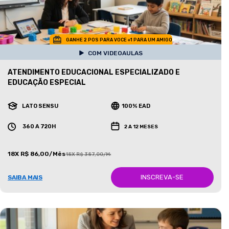
GANHE 2 POS PARA VOCE +1 PARA UM AMIGO
COM VIDEOAULAS
ATENDIMENTO EDUCACIONAL ESPECIALIZADO E
EDUCAÇÃO ESPECIAL
LATO SENSU
100% EAD
360 A 720H
2 A 12 MESES
18X R$ 86,00/Mês
18X R$ 387,00/Mês
INSCREVA-SE
SAIBA MAIS