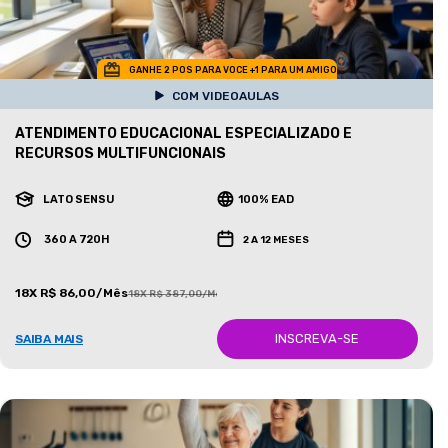
GANHE 2 POS PARA VOCE +1 PARA UM AMIGO
COM VIDEOAULAS
ATENDIMENTO EDUCACIONAL ESPECIALIZADO E
RECURSOS MULTIFUNCIONAIS
LATO SENSU
100% EAD
360 A 720H
2 A 12 MESES
18X R$ 86,00/Mês
18X R$ 387,00/Mês
INSCREVA-SE
SAIBA MAIS