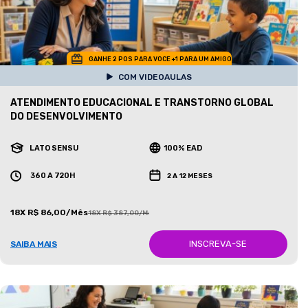
GANHE 2 POS PARA VOCE +1 PARA UM AMIGO
COM VIDEOAULAS
ATENDIMENTO EDUCACIONAL E TRANSTORNO GLOBAL
DO DESENVOLVIMENTO
LATO SENSU
100% EAD
360 A 720H
2 A 12 MESES
18X R$ 86,00/Mês
18X R$ 387,00/Mês
INSCREVA-SE
SAIBA MAIS