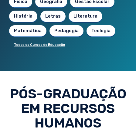
Física
Geografia
Gestão Escolar
História
Letras
Literatura
Matemática
Pedagogia
Teologia
Todos os Cursos de Educação
PÓS-GRADUAÇÃO
EM RECURSOS
HUMANOS