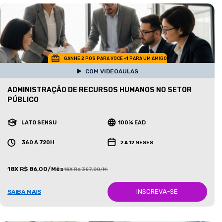
GANHE 2 POS PARA VOCE +1 PARA UM AMIGO
COM VIDEOAULAS
ADMINISTRAÇÃO DE RECURSOS HUMANOS NO SETOR
PÚBLICO
LATO SENSU
100% EAD
360 A 720H
2 A 12 MESES
18X R$ 86,00/Mês
18X R$ 387,00/Mês
INSCREVA-SE
SAIBA MAIS