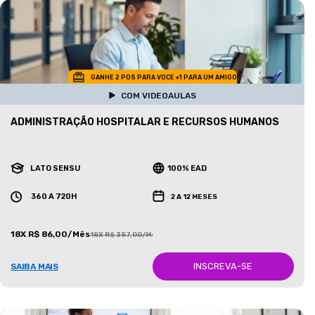
GANHE 2 POS PARA VOCE +1 PARA UM AMIGO
COM VIDEOAULAS
ADMINISTRAÇÃO HOSPITALAR E RECURSOS HUMANOS
LATO SENSU
100% EAD
360 A 720H
2 A 12 MESES
18X R$ 86,00/Mês
18X R$ 387,00/Mês
INSCREVA-SE
SAIBA MAIS