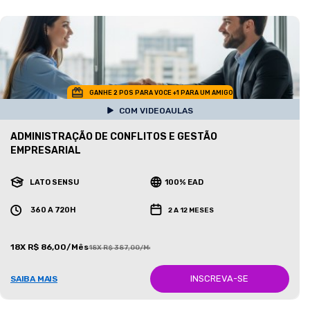
GANHE 2 POS PARA VOCE +1 PARA UM AMIGO
COM VIDEOAULAS
ADMINISTRAÇÃO DE CONFLITOS E GESTÃO
EMPRESARIAL
LATO SENSU
100% EAD
360 A 720H
2 A 12 MESES
18X R$ 86,00/Mês
18X R$ 387,00/Mês
INSCREVA-SE
SAIBA MAIS