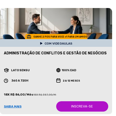
GANHE 2 POS PARA VOCE +1 PARA UM AMIGO
COM VIDEOAULAS
ADMINISTRAÇÃO DE CONFLITOS E GESTÃO DE NEGÓCIOS
LATO SENSU
100% EAD
360 A 720H
2 A 12 MESES
18X R$ 86,00/Mês
18X R$ 387,00/Mês
INSCREVA-SE
SAIBA MAIS