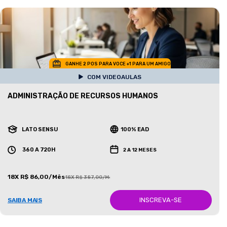
GANHE 2 POS PARA VOCE +1 PARA UM AMIGO
COM VIDEOAULAS
ADMINISTRAÇÃO DE RECURSOS HUMANOS
LATO SENSU
100% EAD
360 A 720H
2 A 12 MESES
18X R$ 86,00/Mês
18X R$ 387,00/Mês
INSCREVA-SE
SAIBA MAIS