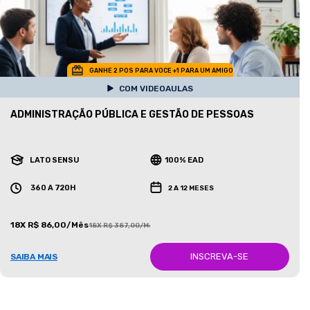
GANHE 2 POS PARA VOCE +1 PARA UM AMIGO
COM VIDEOAULAS
ADMINISTRAÇÃO PÚBLICA E GESTÃO DE PESSOAS
LATO SENSU
100% EAD
360 A 720H
2 A 12 MESES
18X R$ 86,00/Mês
18X R$ 387,00/Mês
INSCREVA-SE
SAIBA MAIS