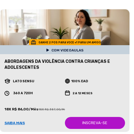
GANHE 2 POS PARA VOCE +1 PARA UM AMIGO
COM VIDEOAULAS
ABORDAGENS DA VIOLÊNCIA CONTRA CRIANÇAS E
ADOLESCENTES
LATO SENSU
100% EAD
360 A 720H
2 A 12 MESES
18X R$ 86,00/Mês
18X R$ 387,00/Mês
INSCREVA-SE
SAIBA MAIS