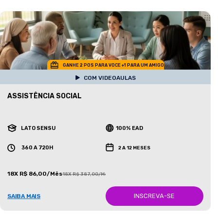
GANHE 2 POS PARA VOCE +1 PARA UM AMIGO
COM VIDEOAULAS
ASSISTÊNCIA SOCIAL
LATO SENSU
100% EAD
360 A 720H
2 A 12 MESES
18X R$ 86,00/Mês
18X R$ 387,00/Mês
INSCREVA-SE
SAIBA MAIS