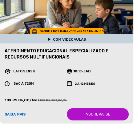
GANHE 2 POS PARA VOCE +1 PARA UM AMIGO
COM VIDEOAULAS
ATENDIMENTO EDUCACIONAL ESPECIALIZADO E
RECURSOS MULTIFUNCIONAIS
LATO SENSU
100% EAD
360 A 720H
2 A 12 MESES
18X R$ 86,00/Mês
18X R$ 387,00/Mês
INSCREVA-SE
SAIBA MAIS