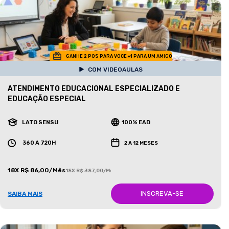
GANHE 2 POS PARA VOCE +1 PARA UM AMIGO
COM VIDEOAULAS
ATENDIMENTO EDUCACIONAL ESPECIALIZADO E
EDUCAÇÃO ESPECIAL
LATO SENSU
100% EAD
360 A 720H
2 A 12 MESES
18X R$ 86,00/Mês
18X R$ 387,00/Mês
INSCREVA-SE
SAIBA MAIS