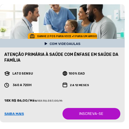
GANHE 2 POS PARA VOCE +1 PARA UM AMIGO
COM VIDEOAULAS
ATENÇÃO PRIMÁRIA À SAÚDE COM ÊNFASE EM SAÚDE DA
FAMÍLIA
LATO SENSU
100% EAD
360 A 720H
2 A 12 MESES
18X R$ 86,00/Mês
18X R$ 387,00/Mês
INSCREVA-SE
SAIBA MAIS