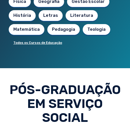
Física
Geografia
Gestão Escolar
História
Letras
Literatura
Matemática
Pedagogia
Teologia
Todos os Cursos de Educação
PÓS-GRADUAÇÃO
EM SERVIÇO
SOCIAL