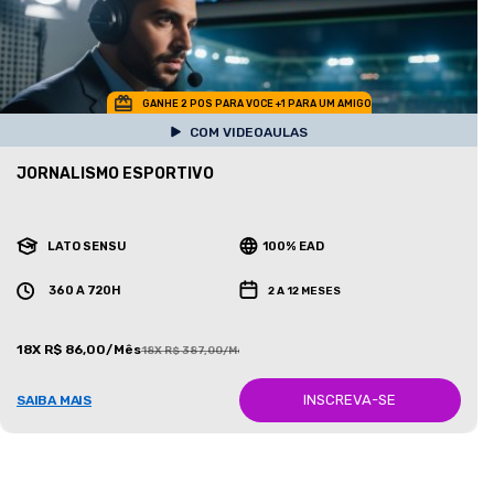
GANHE 2 POS PARA VOCE +1 PARA UM AMIGO
COM VIDEOAULAS
JORNALISMO ESPORTIVO
LATO SENSU
100% EAD
360 A 720H
2 A 12 MESES
18X R$ 86,00/Mês
18X R$ 387,00/Mês
INSCREVA-SE
SAIBA MAIS