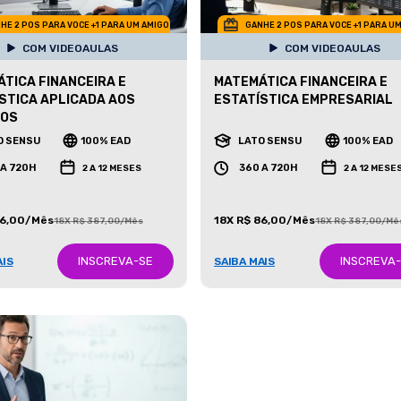
HE 2 POS PARA VOCE +1 PARA UM AMIGO
GANHE 2 POS PARA VOCE +1 PARA U
COM VIDEOAULAS
COM VIDEOAULAS
TICA FINANCEIRA E
MATEMÁTICA FINANCEIRA E
STICA APLICADA AOS
ESTATÍSTICA EMPRESARIAL
IOS
O SENSU
100% EAD
LATO SENSU
100% EAD
 A 720H
360 A 720H
2 A 12 MESES
2 A 12 MESE
86,00/Mês
18X R$ 86,00/Mês
18X R$ 387,00/Mês
18X R$ 387,00/Mê
INSCREVA-SE
INSCREVA
AIS
SAIBA MAIS