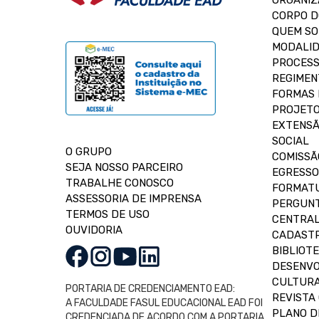
ORGANIZ
CORPO 
QUEM S
MODALID
PROCESS
REGIMEN
FORMAS 
PROJETO
EXTENSÃ
SOCIAL
O GRUPO
COMISSÃ
SEJA NOSSO PARCEIRO
EGRESSO
TRABALHE CONOSCO
FORMAT
ASSESSORIA DE IMPRENSA
PERGUNT
TERMOS DE USO
CENTRAL
OUVIDORIA
CADASTR
BIBLIOT
DESENVO
CULTUR
PORTARIA DE CREDENCIAMENTO EAD:
REVISTA 
A FACULDADE FASUL EDUCACIONAL EAD FOI
PLANO D
CREDENCIADA DE ACORDO COM A PORTARIA