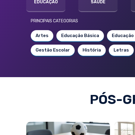
EDUCAÇÃO
SAÚDE
PRINCIPAIS CATEGORIAS
Artes
Educação Básica
Educação 
Gestão Escolar
História
Letras
PÓS-G