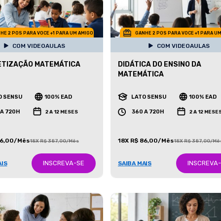
HE 2 POS PARA VOCE +1 PARA UM AMIGO
GANHE 2 POS PARA VOCE +1 PARA U
COM VIDEOAULAS
COM VIDEOAULAS
ETIZAÇÃO MATEMÁTICA
DIDÁTICA DO ENSINO DA
MATEMÁTICA
O SENSU
100% EAD
LATO SENSU
100% EAD
 A 720H
360 A 720H
2 A 12 MESES
2 A 12 MESE
86,00/Mês
18X R$ 86,00/Mês
18X R$ 387,00/Mês
18X R$ 387,00/Mê
INSCREVA-SE
INSCREVA
AIS
SAIBA MAIS