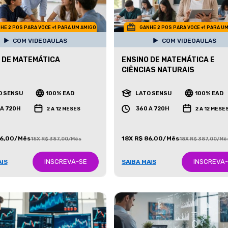
HE 2 POS PARA VOCE +1 PARA UM AMIGO
GANHE 2 POS PARA VOCE +1 PARA U
COM VIDEOAULAS
COM VIDEOAULAS
 DE MATEMÁTICA
ENSINO DE MATEMÁTICA E
CIÊNCIAS NATURAIS
O SENSU
100% EAD
LATO SENSU
100% EAD
 A 720H
360 A 720H
2 A 12 MESES
2 A 12 MESE
86,00/Mês
18X R$ 86,00/Mês
18X R$ 387,00/Mês
18X R$ 387,00/Mê
INSCREVA-SE
INSCREVA
AIS
SAIBA MAIS