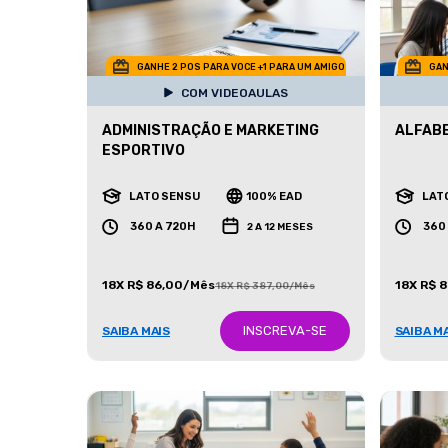
GANHE 2 POS PARA VOCE +1 PARA UM AMIGO
GAN
COM VIDEOAULAS
ADMINISTRAÇÃO E MARKETING
ALFAB
ESPORTIVO
LATO SENSU
100% EAD
LAT
360 A 720H
360
2 A 12 MESES
18X R$ 86,00/Mês
18X R$ 
18X R$ 387,00/Mês
INSCREVA-SE
SAIBA MAIS
SAIBA M