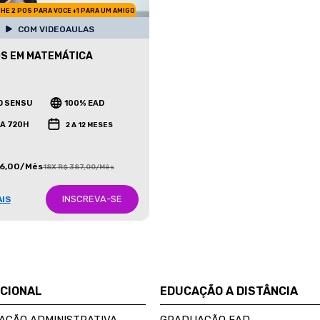
HE 2 POS PARA VOCE +1 PARA UM AMIGO
COM VIDEOAULAS
S EM MATEMÁTICA
O SENSU
100% EAD
 A 720H
2 A 12 MESES
86,00/Mês
18X R$ 387,00/Mês
INSCREVA-SE
AIS
UCIONAL
EDUCAÇÃO A DISTÂNCIA