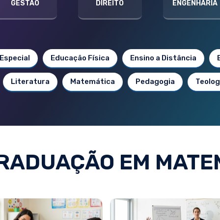
GESTÃO
DIREITO
ENGENHARIA
Especial
Educação Física
Ensino a Distância
Literatura
Matemática
Pedagogia
Teolog
RADUAÇÃO EM MATE