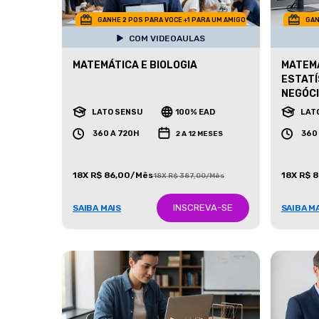
GANHE 2 POS PARA VOCE +1 PARA UM AMIGO
GAN
COM VIDEOAULAS
MATEMÁTICA E BIOLOGIA
MATEMÁ
ESTATÍ
NEGÓC
LATO SENSU
100% EAD
LAT
360 A 720H
360
2 A 12 MESES
18X R$ 86,00/Mês
18X R$ 
18X R$ 387,00/Mês
INSCREVA-SE
SAIBA MAIS
SAIBA M