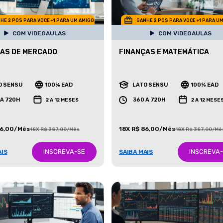
HE 2 POS PARA VOCE +1 PARA UM AMIGO
GANHE 2 POS PARA VOCE +1 PARA U
COM VIDEOAULAS
COM VIDEOAULAS
AS DE MERCADO
FINANÇAS E MATEMÁTICA
O SENSU
100% EAD
LATO SENSU
100% EAD
 A 720H
360 A 720H
2 A 12 MESES
2 A 12 MESE
86,00/Mês
18X R$ 86,00/Mês
18X R$ 387,00/Mês
18X R$ 387,00/Mê
INSCREVA-SE
INSCREVA
AIS
SAIBA MAIS