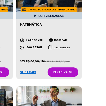
M AMIGO
GANHE 2 POS PARA VOCE +1 PARA UM AMIGO
COM VIDEOAULAS
MATEMÁTICA
LATO SENSU
100% EAD
360 A 720H
S
2 A 12 MESES
18X R$ 86,00/Mês
s
18X R$ 387,00/Mês
-SE
INSCREVA-SE
SAIBA MAIS