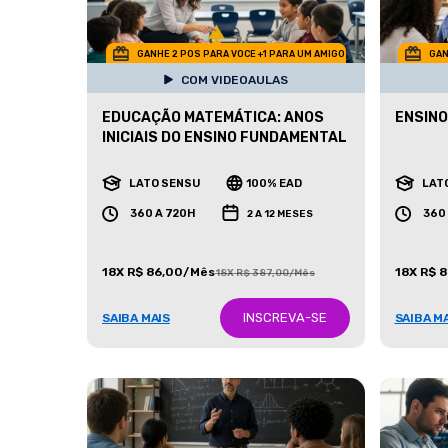
GANHE 2 POS PARA VOCE +1 PARA UM AMIGO
GAN
COM VIDEOAULAS
EDUCAÇÃO MATEMÁTICA: ANOS
ENSINO
INICIAIS DO ENSINO FUNDAMENTAL
LATO SENSU
100% EAD
LAT
360 A 720H
360
2 A 12 MESES
18X R$ 86,00/Mês
18X R$ 
18X R$ 387,00/Mês
INSCREVA-SE
SAIBA MAIS
SAIBA M