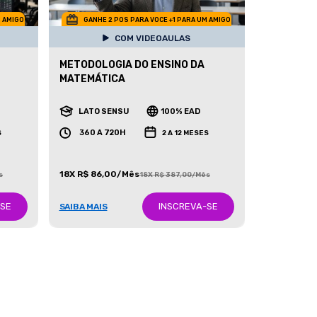
M AMIGO
GANHE 2 POS PARA VOCE +1 PARA UM AMIGO
COM VIDEOAULAS
METODOLOGIA DO ENSINO DA
MATEMÁTICA
LATO SENSU
100% EAD
360 A 720H
S
2 A 12 MESES
18X R$ 86,00/Mês
s
18X R$ 387,00/Mês
-SE
INSCREVA-SE
SAIBA MAIS