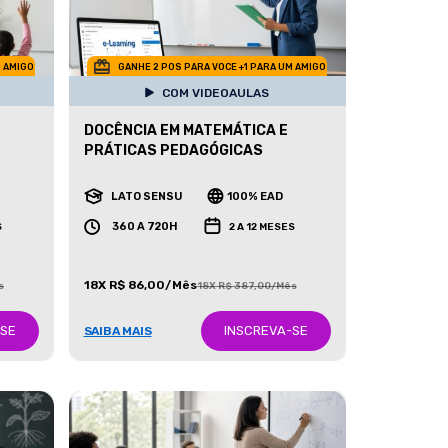
M AMIGO
GANHE 2 POS PARA VOCE +1 PARA UM AMIGO
COM VIDEOAULAS
DOCÊNCIA EM MATEMÁTICA E
PRÁTICAS PEDAGÓGICAS
LATO SENSU
100% EAD
360 A 720H
S
2 A 12 MESES
18X R$ 86,00/Mês
s
18X R$ 387,00/Mês
-SE
INSCREVA-SE
SAIBA MAIS