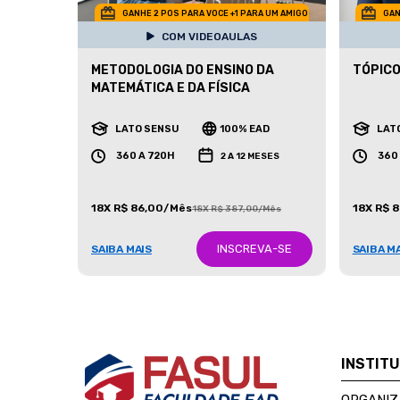
GANHE 2 POS PARA VOCE +1 PARA UM AMIGO
GAN
COM VIDEOAULAS
METODOLOGIA DO ENSINO DA
TÓPICO
MATEMÁTICA E DA FÍSICA
LATO SENSU
100% EAD
LAT
360 A 720H
360
2 A 12 MESES
18X R$ 86,00/Mês
18X R$ 
18X R$ 387,00/Mês
INSCREVA-SE
SAIBA MAIS
SAIBA M
INSTIT