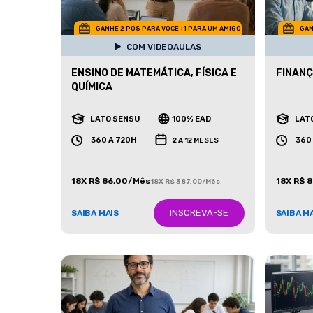
GANHE 2 POS PARA VOCE +1 PARA UM AMIGO
GAN
COM VIDEOAULAS
ENSINO DE MATEMÁTICA, FÍSICA E
FINANÇ
QUÍMICA
LATO SENSU
100% EAD
LAT
360 A 720H
360
2 A 12 MESES
18X R$ 86,00/Mês
18X R$ 
18X R$ 387,00/Mês
INSCREVA-SE
SAIBA MAIS
SAIBA M