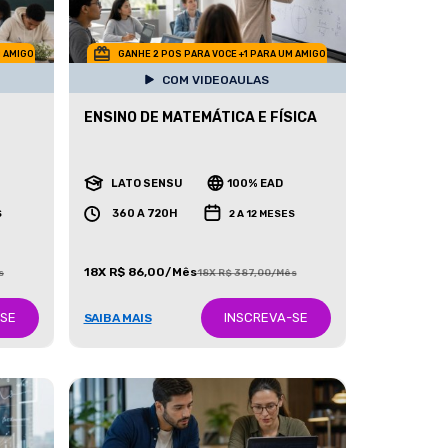
M AMIGO
GANHE 2 POS PARA VOCE +1 PARA UM AMIGO
COM VIDEOAULAS
ENSINO DE MATEMÁTICA E FÍSICA
LATO SENSU
100% EAD
360 A 720H
S
2 A 12 MESES
18X R$ 86,00/Mês
s
18X R$ 387,00/Mês
-SE
INSCREVA-SE
SAIBA MAIS